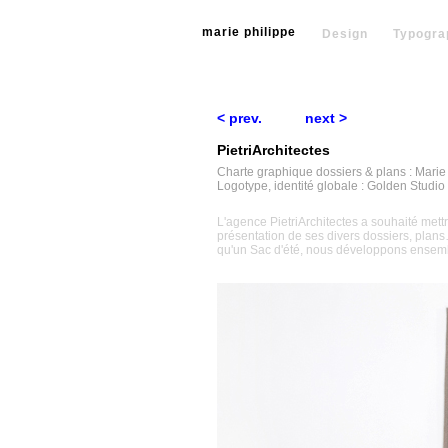
marie philippe
Design
Typogra
< prev.
next >
PietriArchitectes
Charte graphique dossiers & plans : Marie
Logotype, identité globale : Golden Studio
L'agence PietriArchitectes a souhaité mett
présentation de ses divers dossiers, plan
qu'un Sac d'été, nous développons ensemb