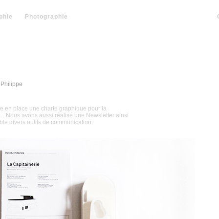
phie
Photographie
 Philippe
re en place une charte graphique pour la
s… Nous avons aussi réalisé une Newsletter ainsi
le divers outils de communication.